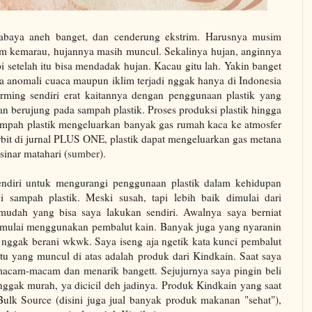
urabaya aneh banget, dan cenderung ekstrim. Harusnya musim
im kemarau, hujannya masih muncul. Sekalinya hujan, anginnya
i setelah itu bisa mendadak hujan. Kacau gitu lah. Yakin banget
na anomali cuaca maupun iklim terjadi nggak hanya di Indonesia
arming sendiri erat kaitannya dengan penggunaan plastik yang
kan berujung pada sampah plastik. Proses produksi plastik hingga
mpah plastik mengeluarkan banyak gas rumah kaca ke atmosfer
rbit di jurnal PLUS ONE, plastik dapat mengeluarkan gas metana
 sinar matahari (
sumber
).
sendiri untuk mengurangi penggunaan plastik dalam kehidupan
i sampah plastik. Meski susah, tapi lebih baik dimulai dari
mudah yang bisa saya lakukan sendiri. Awalnya saya berniat
mulai menggunakan pembalut kain. Banyak juga yang nyaranin
ya nggak berani wkwk. Saya iseng aja ngetik kata kunci pembalut
tu yang muncul di atas adalah produk dari Kindkain. Saat saya
macam-macam dan menarik bangett. Sejujurnya saya pingin beli
ggak murah, ya dicicil deh jadinya. Produk Kindkain yang saat
Bulk Source (disini juga jual banyak produk makanan "sehat"),