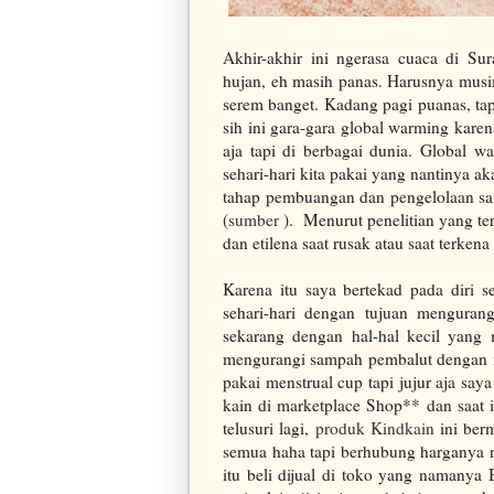
Akhir-akhir ini ngerasa cuaca di S
hujan, eh masih panas. Harusnya mus
serem banget. Kadang pagi puanas, tap
sih ini gara-gara global warming kare
aja tapi di berbagai dunia. Global w
sehari-hari kita pakai yang nantinya a
tahap pembuangan dan pengelolaan sa
(
sumber
). Menurut penelitian yang te
dan etilena saat rusak atau saat terkena
Karena itu saya bertekad pada diri 
sehari-hari dengan tujuan mengurang
sekarang dengan hal-hal kecil yang 
mengurangi sampah pembalut dengan 
pakai menstrual cup tapi jujur aja sa
kain di marketplace Shop** dan saat i
telusuri lagi,
produk Kindkain
ini ber
semua haha tapi berhubung harganya n
itu beli dijual di toko yang namanya 