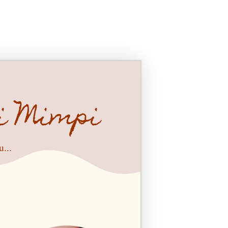
i Mimpi
...