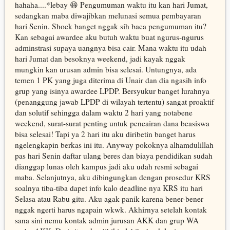
hahaha....*lebay 😆 Pengumuman waktu itu kan hari Jumat,
sedangkan maba diwajibkan melunasi semua pembayaran
hari Senin. Shock banget nggak sih baca pengumuman itu?
Kan sebagai awardee aku butuh waktu buat ngurus-ngurus
adminstrasi supaya uangnya bisa cair. Mana waktu itu udah
hari Jumat dan besoknya weekend, jadi kayak nggak
mungkin kan urusan admin bisa selesai. Untungnya, ada
temen 1 PK yang juga diterima di Unair dan dia ngasih info
grup yang isinya awardee LPDP. Bersyukur banget lurahnya
(penanggung jawab LPDP di wilayah tertentu) sangat proaktif
dan solutif sehingga dalam waktu 2 hari yang notabene
weekend, surat-surat penting untuk pencairan dana beasiswa
bisa selesai! Tapi ya 2 hari itu aku diribetin banget harus
ngelengkapin berkas ini itu. Anyway pokoknya alhamdulillah
pas hari Senin daftar ulang beres dan biaya pendidikan sudah
dianggap lunas oleh kampus jadi aku udah resmi sebagai
maba. Selanjutnya, aku dibingungkan dengan prosedur KRS
soalnya tiba-tiba dapet info kalo deadline nya KRS itu hari
Selasa atau Rabu gitu. Aku agak panik karena bener-bener
nggak ngerti harus ngapain wkwk. Akhirnya setelah kontak
sana sini nemu kontak admin jurusan AKK dan grup WA