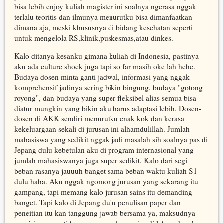
bisa lebih enjoy kuliah magister ini soalnya ngerasa nggak
terlalu teoritis dan ilmunya menurutku bisa dimanfaatkan
dimana aja, meski khususnya di bidang kesehatan seperti
untuk mengelola RS,klinik,puskesmas,atau dinkes.
Kalo ditanya kesanku gimana kuliah di Indonesia, pastinya
aku ada culture shock juga tapi so far masih oke lah hehe.
Budaya dosen minta ganti jadwal, informasi yang nggak
komprehensif jadinya sering bikin bingung, budaya "gotong
royong", dan budaya yang super fleksibel alias semua bisa
diatur mungkin yang bikin aku harus adaptasi lebih. Dosen-
dosen di AKK sendiri menurutku enak kok dan kerasa
kekeluargaan sekali di jurusan ini alhamdulillah. Jumlah
mahasiswa yang sedikit nggak jadi masalah sih soalnya pas di
Jepang dulu kebetulan aku di program internasional yang
jumlah mahasiswanya juga super sedikit. Kalo dari segi
beban rasanya jauuuh banget sama beban waktu kuliah S1
dulu haha. Aku nggak ngomong jurusan yang sekarang itu
gampang, tapi memang kalo jurusan sains itu demanding
banget. Tapi kalo di Jepang dulu penulisan paper dan
peneitian itu kan tanggung jawab bersama ya, maksudnya