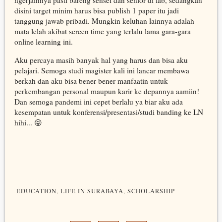
ngerjainnya pasti bareng sensei dan senior di lab, sedangkan
disini target minim harus bisa publish 1 paper itu jadi
tanggung jawab pribadi. Mungkin keluhan lainnya adalah
mata lelah akibat screen time yang terlalu lama gara-gara
online learning ini.
Aku percaya masih banyak hal yang harus dan bisa aku
pelajari. Semoga studi magister kali ini lancar membawa
berkah dan aku bisa bener-bener manfaatin untuk
perkembangan personal maupun karir ke depannya aamiin!
Dan semoga pandemi ini cepet berlalu ya biar aku ada
kesempatan untuk konferensi/presentasi/studi banding ke LN
hihi... 😝
EDUCATION
,
LIFE IN SURABAYA
,
SCHOLARSHIP