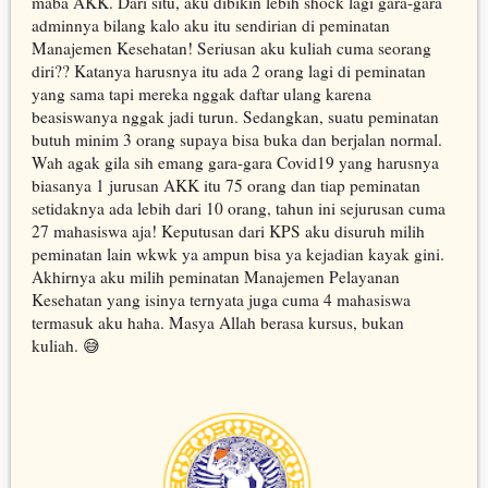
maba AKK. Dari situ, aku dibikin lebih shock lagi gara-gara
adminnya bilang kalo aku itu sendirian di peminatan
Manajemen Kesehatan! Seriusan aku kuliah cuma seorang
diri?? Katanya harusnya itu ada 2 orang lagi di peminatan
yang sama tapi mereka nggak daftar ulang karena
beasiswanya nggak jadi turun. Sedangkan, suatu peminatan
butuh minim 3 orang supaya bisa buka dan berjalan normal.
Wah agak gila sih emang gara-gara Covid19 yang harusnya
biasanya 1 jurusan AKK itu 75 orang dan tiap peminatan
setidaknya ada lebih dari 10 orang, tahun ini sejurusan cuma
27 mahasiswa aja! Keputusan dari KPS aku disuruh milih
peminatan lain wkwk ya ampun bisa ya kejadian kayak gini.
Akhirnya aku milih peminatan Manajemen Pelayanan
Kesehatan yang isinya ternyata juga cuma 4 mahasiswa
termasuk aku haha. Masya Allah berasa kursus, bukan
kuliah. 😅