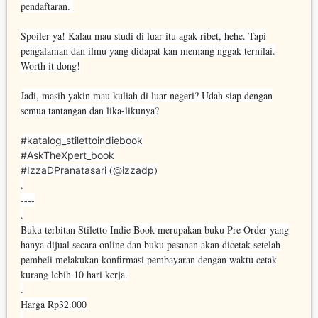
pendaftaran. ⁣
Spoiler ya! Kalau mau studi di luar itu agak ribet, hehe. Tapi
pengalaman dan ilmu yang didapat kan memang nggak ternilai.
Worth it dong!⁣
Jadi, masih yakin mau kuliah di luar negeri? Udah siap dengan
semua tantangan dan lika-likunya?⁣
#katalog_stilettoindiebook
#AskTheXpert_book
⁣ (
)
#IzzaDPranatasari
@izzadp
.⁣⁣
----⁣⁣
.⁣⁣
Buku terbitan Stiletto Indie Book merupakan buku Pre Order yang
hanya dijual secara online dan buku pesanan akan dicetak setelah
pembeli melakukan konfirmasi pembayaran dengan waktu cetak
kurang lebih 10 hari kerja.⁣⁣
.⁣⁣
Harga Rp32.000⁣⁣