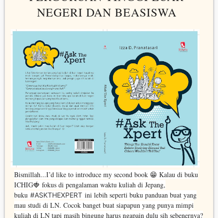
NEGERI DAN BEASISWA
#AskTheXpert by Stiletto Indie Book
Bismillah...I’d like to introduce my second book 😁 Kalau di buku
ICHIG🍓 fokus di pengalaman waktu kuliah di Jepang,
buku
ini lebih seperti buku panduan buat yang
#ASKTHEXPERT
mau studi di LN. Cocok banget buat siapapun yang punya mimpi
kuliah di LN tapi masih bingung harus ngapain dulu sih sebenernya?