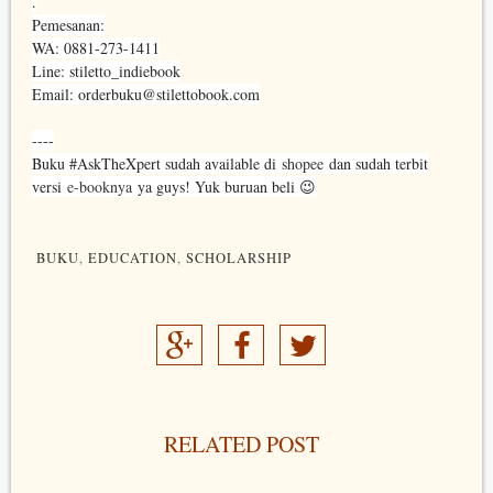
.⁣⁣
Pemesanan:⁣⁣
WA: 0881-273-1411⁣⁣
Line: stiletto_indiebook⁣⁣
Email: orderbuku@stilettobook.com⁣
----
Buku #AskTheXpert sudah available di
shopee
dan sudah terbit
versi
e-booknya
ya guys! Yuk buruan beli 😉
BUKU
,
EDUCATION
,
SCHOLARSHIP
RELATED POST