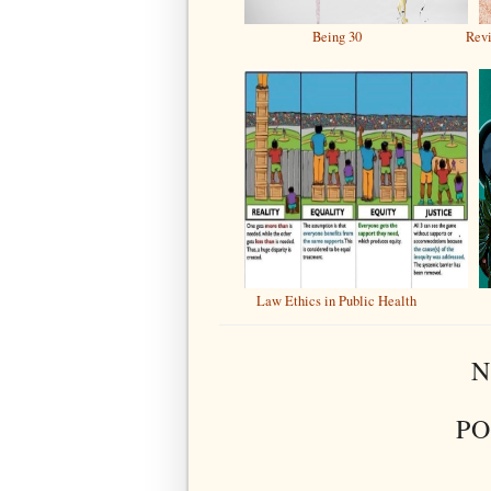
Being 30
Rev
Law Ethics in Public Health
N
PO