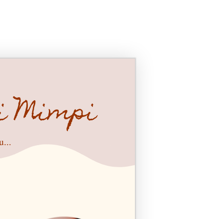
i Mimpi
...