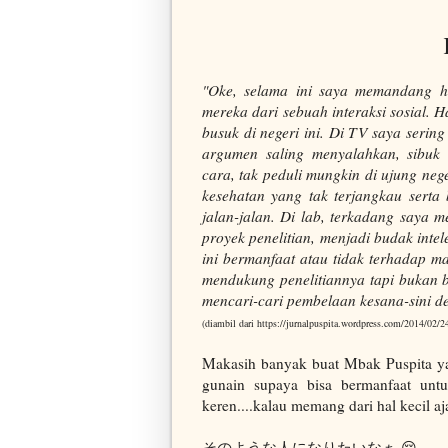
"Oke, selama ini saya memandang hi
mereka dari sebuah interaksi sosial. H
busuk di negeri ini. Di TV saya seri
argumen saling menyalahkan, sibuk
cara, tak peduli mungkin di ujung neg
kesehatan yang tak terjangkau sert
jalan-jalan. Di lab, terkadang saya
proyek penelitian, menjadi budak intel
ini bermanfaat atau tidak terhadap ma
mendukung penelitiannya tapi bukan b
mencari-cari pembelaan kesana-sini de
(diambil dari https://jurnalpuspita.wordpress.com/2014/02/24/
Makasih banyak buat Mbak Puspita yang
gunain supaya bisa bermanfaat untu
keren....kalau memang dari hal kecil a
そのような人になりたいなぁ
😌