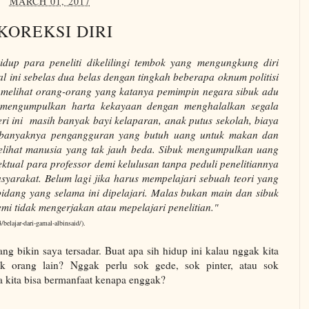
MARCH 01, 2017
KOREKSI DIRI
dup para peneliti dikelilingi tembok yang mengungkung diri
al ini sebelas dua belas dengan tingkah beberapa oknum politisi
ng melihat orang-orang yang katanya pemimpin negara sibuk adu
 mengumpulkan harta kekayaan dengan menghalalkan segala
eri ini masih banyak bayi kelaparan, anak putus sekolah, biaya
a banyaknya pengangguran yang butuh uang untuk makan dan
 melihat manusia yang tak jauh beda. Sibuk mengumpulkan uang
ektual para professor demi kelulusan tanpa peduli penelitiannya
syarakat. Belum lagi jika harus mempelajari sebuah teori yang
idang yang selama ini dipelajari. Malas bukan main dan sibuk
mi tidak mengerjakan atau mepelajari penelitian."
belajar-dari-gamal-albinsaid/).
 bikin saya tersadar. Buat apa sih hidup ini kalau nggak kita
k orang lain? Nggak perlu sok gede, sok pinter, atau sok
ja kita bisa bermanfaat kenapa enggak?