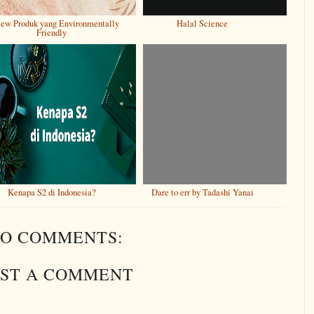
iew Produk yang Environmentally
Halal Science
Friendly
Kenapa S2 di Indonesia?
Dare to err by Tadashi Yanai
O COMMENTS:
ST A COMMENT