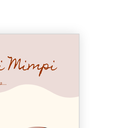
i Mimpi
...