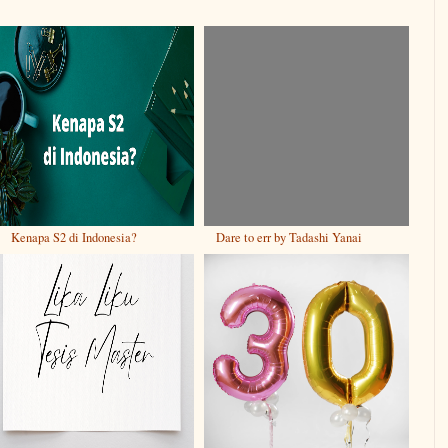
Kenapa S2 di Indonesia?
Dare to err by Tadashi Yanai